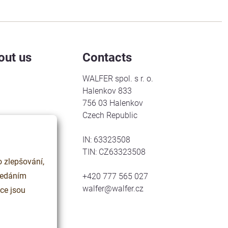
out us
Contacts
WALFER spol. s r. o.
Halenkov 833
756 03 Halenkov
Czech Republic
IN: 63323508
TIN: CZ63323508
 zlepšování,
+420 777 565 027
walfer@walfer.cz
ce jsou