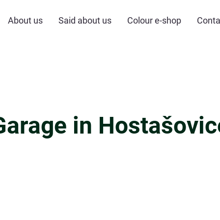
About us
Said about us
Colour e-shop
Conta
Garage in Hostašovic