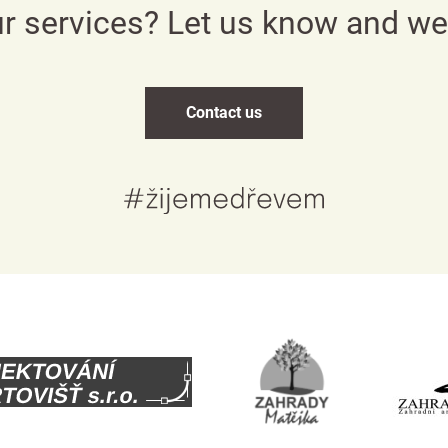
ur services? Let us know and w
English
Deutsch
Contact us