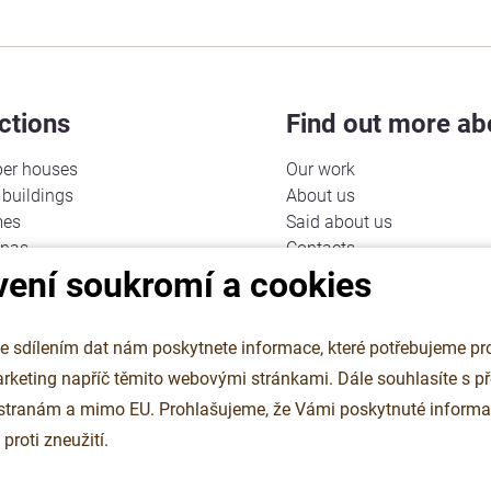
ctions
Find out more ab
er houses
Our work
buildings
About us
mes
Said about us
unas
Contacts
vení soukromí a cookies
Cookies
d garages
Personal data protection
ttages
 sdílením dat nám poskytnete informace, které potřebujeme pro
onstructions
g napříč těmito webovými stránkami. Dále souhlasíte s předáním
ssrooms
 stranám a mimo EU. Prohlašujeme, že Vámi poskytnuté informa
roti zneužití.