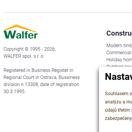
Constru
Modern timb
Copyright © 1995 - 2026,
Commercial 
WALFER spol. s r. o.
Holiday ho
Outdoor sa
Registered in Business Register in
Nasta
Gazebos
Regional Court in Ostrava, Bussiness
Carports an
division n.13308, date of registration
Camping co
30.3.1995.
Souhlasem se
Carpentry c
analýzu a marketin
Outdoor cla
údajů třetím
zabezpečeny p