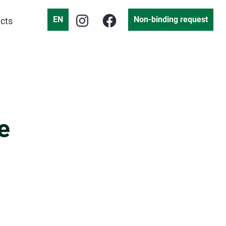
EN
Non-binding request
cts
e