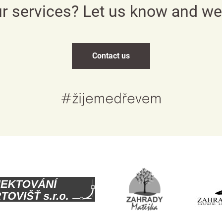
ur services? Let us know and w
English
Deutsch
Contact us