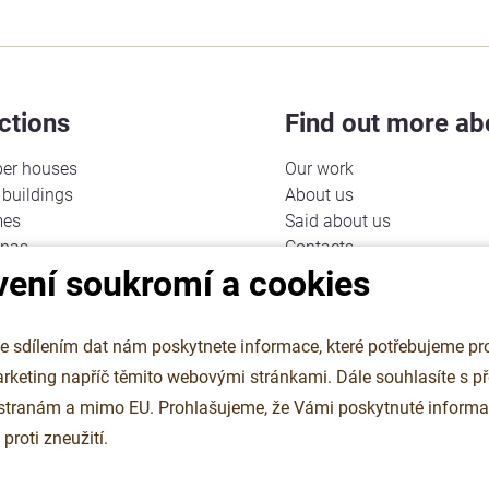
ctions
Find out more ab
er houses
Our work
buildings
About us
mes
Said about us
unas
Contacts
vení soukromí a cookies
Cookies
d garages
Personal data protection
ttages
 sdílením dat nám poskytnete informace, které potřebujeme pro
onstructions
g napříč těmito webovými stránkami. Dále souhlasíte s předáním
ssrooms
 stranám a mimo EU. Prohlašujeme, že Vámi poskytnuté informa
roti zneužití.