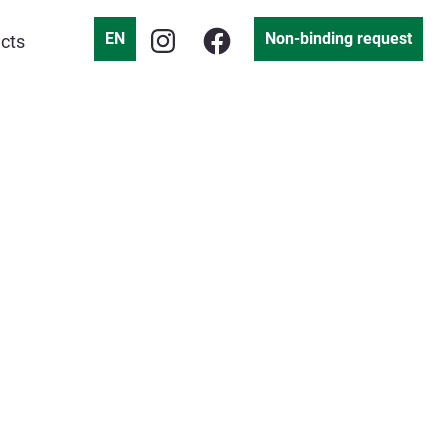
EN
Non-binding request
cts