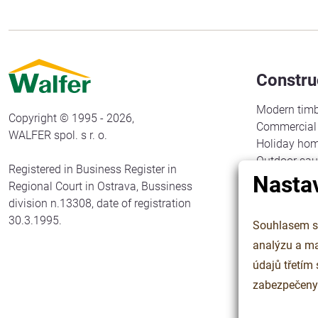
Constru
Modern timb
Copyright © 1995 - 2026,
Commercial 
WALFER spol. s r. o.
Holiday ho
Outdoor sa
Registered in Business Register in
Nasta
Gazebos
Regional Court in Ostrava, Bussiness
Carports an
division n.13308, date of registration
Camping co
30.3.1995.
Souhlasem se
Carpentry c
analýzu a marketin
Outdoor cla
údajů třetím
zabezpečeny p