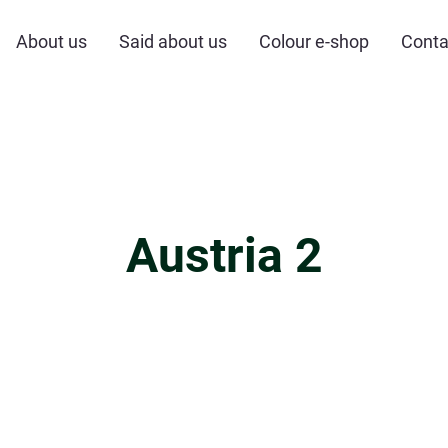
About us
Said about us
Colour e-shop
Conta
Austria 2