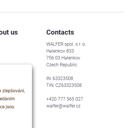
out us
Contacts
WALFER spol. s r. o.
Halenkov 833
756 03 Halenkov
Czech Republic
IN: 63323508
TIN: CZ63323508
 zlepšování,
+420 777 565 027
walfer@walfer.cz
ce jsou