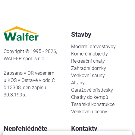
Stavby
Moderní dřevostavby
Copyright © 1995 - 2026,
Komerční objekty
WALFER spol. s r. o.
Rekreační chaty
Zahradní domky
Zapsáno v OR vedeném
Venkovní sauny
u KOS v Ostravě v odd.C
Altány
č.13308, den zápisu
Garážové přístřešky
30.3.1995.
Chatky do kempů
Tesařské konstrukce
Venkovní učebny
Nepřehlédněte
Kontakty