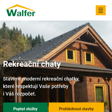
Rekreační chaty
Stavíme moderní rekreační chatky,
které respektují Vaše potřeby
i Váš rozpočet.
Poptat služby
Prohlédnout stavby