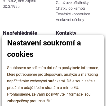
č.13308, den zápisu
Garážové přístřešky
30.3.1995.
Chatky do kempů
Tesařské konstrukce
Venkovní učebny
Nepřehlédněte
Kontakty
Nastavení soukromí a
Jak pracujeme
WALFER spol. s r. o.
Kdo jsme
Halenkov 833
cookies
Řekli o nás
756 03 Halenkov
Kontakty
Česká republika
Cookies
Souhlasem se sdílením dat nám poskytnete informace,
Ochrana osobních údajů
IČ: 63323508
které potřebujeme pro zlepšování, analýzu a marketing
DIČ: CZ63323508
napříč těmito webovými stránkami. Dále souhlasíte s
předáním údajů třetím stranám a mimo EU.
+420 777 565 027
walfer@walfer.cz
Prohlašujeme, že Vámi poskytnuté informace jsou
zabezpečeny proti zneužití.