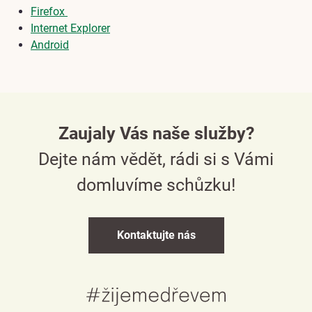
Firefox
Internet Explorer
Android
Česky
Zaujaly Vás naše služby?
Dejte nám vědět, rádi si s Vámi
English
domluvíme schůzku!
Deutsch
Kontaktujte nás