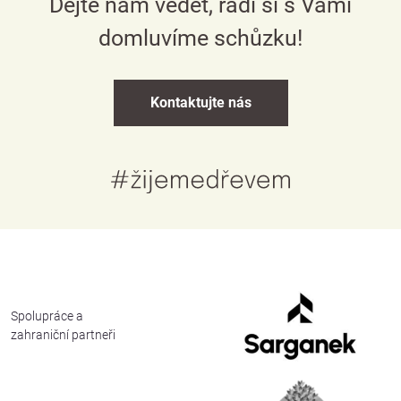
Dejte nám vědět, rádi si s Vámi
domluvíme schůzku!
Kontaktujte nás
Česky
Spolupráce a
English
zahraniční partneři
Deutsch