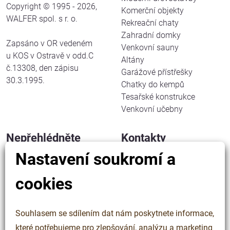
Copyright © 1995 - 2026,
Komerční objekty
WALFER spol. s r. o.
Rekreační chaty
Zahradní domky
Zapsáno v OR vedeném
Venkovní sauny
u KOS v Ostravě v odd.C
Altány
č.13308, den zápisu
Garážové přístřešky
30.3.1995.
Chatky do kempů
Tesařské konstrukce
Venkovní učebny
Nepřehlédněte
Kontakty
Nastavení soukromí a
Jak pracujeme
WALFER spol. s r. o.
Kdo jsme
Halenkov 833
cookies
Řekli o nás
756 03 Halenkov
Kontakty
Česká republika
Cookies
Souhlasem se sdílením dat nám poskytnete informace,
Ochrana osobních údajů
IČ: 63323508
které potřebujeme pro zlepšování, analýzu a marketing