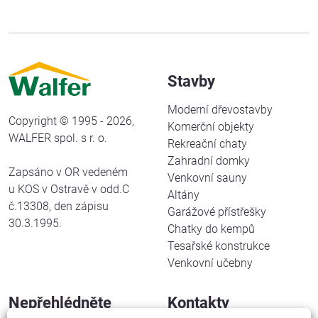
Stavby
Moderní dřevostavby
Copyright © 1995 - 2026,
Komerční objekty
WALFER spol. s r. o.
Rekreační chaty
Zahradní domky
Zapsáno v OR vedeném
Venkovní sauny
u KOS v Ostravě v odd.C
Altány
č.13308, den zápisu
Garážové přístřešky
30.3.1995.
Chatky do kempů
Tesařské konstrukce
Venkovní učebny
Nepřehlédněte
Kontakty