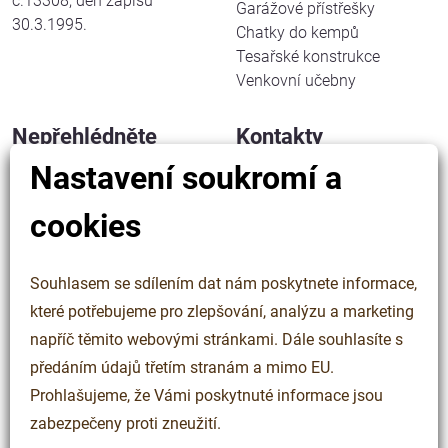
č.13308, den zápisu
Garážové přístřešky
30.3.1995.
Chatky do kempů
Tesařské konstrukce
Venkovní učebny
Nepřehlédněte
Kontakty
Nastavení soukromí a
Jak pracujeme
WALFER spol. s r. o.
Kdo jsme
Halenkov 833
cookies
Řekli o nás
756 03 Halenkov
Kontakty
Česká republika
Cookies
Souhlasem se sdílením dat nám poskytnete informace,
Ochrana osobních údajů
IČ: 63323508
které potřebujeme pro zlepšování, analýzu a marketing
DIČ: CZ63323508
napříč těmito webovými stránkami. Dále souhlasíte s
předáním údajů třetím stranám a mimo EU.
+420 777 565 027
walfer@walfer.cz
Prohlašujeme, že Vámi poskytnuté informace jsou
zabezpečeny proti zneužití.