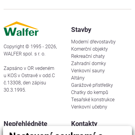
Stavby
Moderní dřevostavby
Copyright © 1995 - 2026,
Komerční objekty
WALFER spol. s r. o.
Rekreační chaty
Zahradní domky
Zapsáno v OR vedeném
Venkovní sauny
u KOS v Ostravě v odd.C
Altány
č.13308, den zápisu
Garážové přístřešky
30.3.1995.
Chatky do kempů
Tesařské konstrukce
Venkovní učebny
Nepřehlédněte
Kontakty