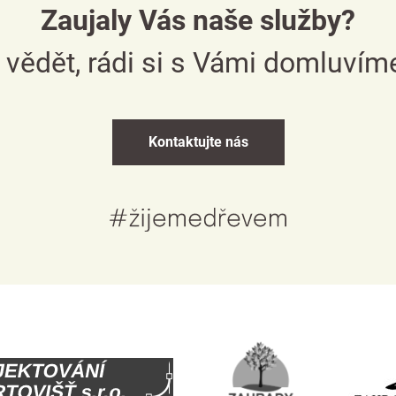
Zaujaly Vás naše služby?
Česky
 vědět, rádi si s Vámi domluvím
English
Deutsch
Kontaktujte nás