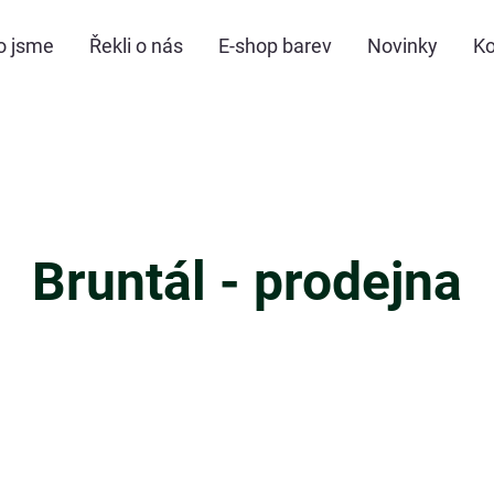
o jsme
Řekli o nás
E-shop barev
Novinky
Ko
Bruntál - prodejna