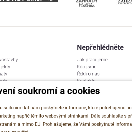
Nepřehlédněte
vostavby
Jak pracujeme
jekty
Kdo jsme
haty
Řekli o nás
omky
Kontakty
vení soukromí a cookies
auny
Cookies
Ochrana osobních údajů
ístřešky
 sdílením dat nám poskytnete informace, které potřebujeme pro
kempů
g napříč těmito webovými stránkami. Dále souhlasíte s předáním
nstrukce
čebny
 stranám a mimo EU. Prohlašujeme, že Vámi poskytnuté informa