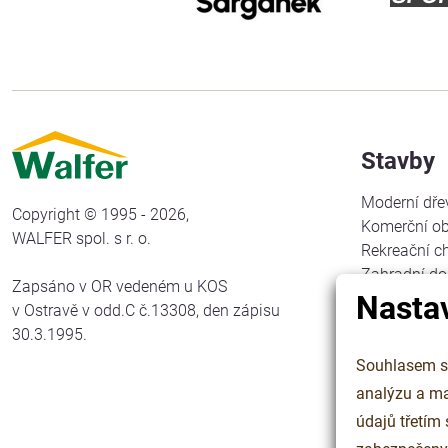
Stavby
Moderní dře
Copyright © 1995 - 2026,
Komerční ob
WALFER spol. s r. o.
Rekreační c
Zahradní d
Zapsáno v OR vedeném u KOS
Nasta
Venkovní s
v Ostravě v odd.C č.13308, den zápisu
Altány
30.3.1995.
Garážové př
Souhlasem se
Chatky do 
analýzu a marketin
Tesařské ko
Venkovní u
údajů třetím