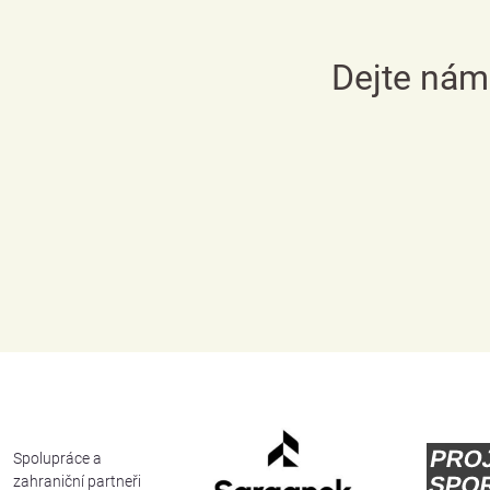
Dejte nám
Spolupráce a
zahraniční partneři