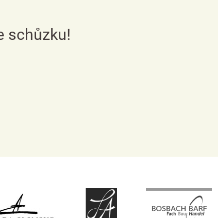
e schůzku!