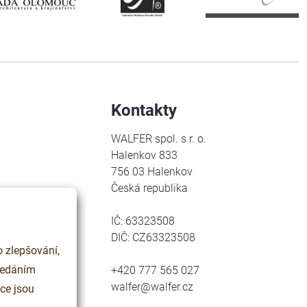
Kontakty
WALFER spol. s r. o.
Halenkov 833
756 03 Halenkov
Česká republika
IČ: 63323508
DIČ: CZ63323508
 zlepšování,
+420 777 565 027
walfer@walfer.cz
ce jsou