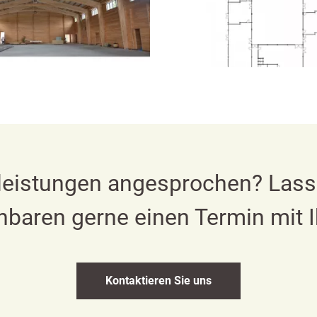
Česky
English
leistungen angesprochen? Lasse
Deutsch
nbaren gerne einen Termin mit 
Kontaktieren Sie uns