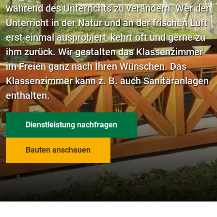
während des Unterrichts zu verändern. Wer den
Unterricht in der Natur und an der frischen Luft
erst einmal ausprobiert, kehrt oft und gerne zu
ihm zurück. Wir gestalten das Klassenzimmer
im Freien ganz nach Ihren Wünschen. Das
Klassenzimmer kann z. B. auch Sanitäranlagen
enthalten.
Dienstleistung nachfragen
Bauten anschauen