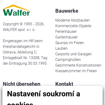
Bauwerke
Moderne Holzbauten
Copyright © 1995 - 2026,
Kommerzielle Objekte
WALFER spol. s r. o.
Ferienhäuser
Gartenhäuser
Eingetragen im HR beim
Saunas im Freien
Kreishandelsgericht in
Lauben
Ostrava, Abteilung C,
Carports und Garagen
Einlageblatt Nr. 13308, Tag
Campinghütten
der Eintragung 30.03.1995
Gezimmerte Konstruktionen
Klassenzimmer im Freien
Nicht übersehen
Kontakt
Nastavení soukromí a
Wie wir arbeiten
WALFER spol. s r. o.
Wer wir sind
Halenkov 833
Andere über uns
756 03 Halenkov